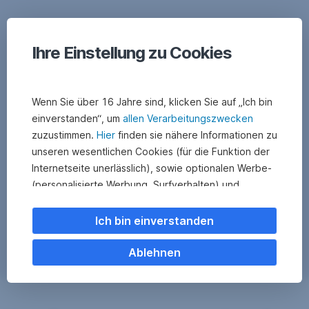
Ihre Einstellung zu Cookies
Wenn Sie über 16 Jahre sind, klicken Sie auf „Ich bin
einverstanden“, um
allen Verarbeitungszwecken
zuzustimmen.
Hier
finden sie nähere Informationen zu
unseren wesentlichen Cookies (für die Funktion der
Internetseite unerlässlich), sowie optionalen Werbe-
(personalisierte Werbung, Surfverhalten) und
Statistik-Cookies (Nutzerverhalten,
Serviceverbesserung). Einzelne Kategorien können
Ich bin einverstanden
Sie auch ablehnen. Ihre
Cookie Einstellungen können Sie jederzeit ändern
.
Ablehnen
Einige unserer Partnerdienste befinden sich in den
USA. Nach Rechtssprechung des Europäischen