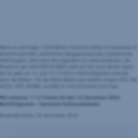
Wenn es auf knapp 1.000 Metern Seehöhe mitten im Dezember im
beeindruckenden, winterlichen Bergpanorama des Gasteinertals
heiß hergeht, dann kann das eigentlich nur eines bedeuten: die
Premiere des GASTEIN SOUNDS steht an! Der neue Winter-Open-
Air-Hit geht am 12. und 13.12.2025 in Bad Hofgastein erstmals
über die Bühne – für die fetten Beats zum Auftakt sorgen CRO, SKI
AGGU, SDP, IKKIMEL und BELLA. Und da kommt noch was…
Wir verlosen 1 x 2 Tickets für den 13. Dezember 2025
Bad Hofgastein - Talstation Schlossalmbahn
Einsendeschluss: 24. November 2025