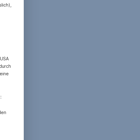
lich),
n USA
 durch
eine
:
den