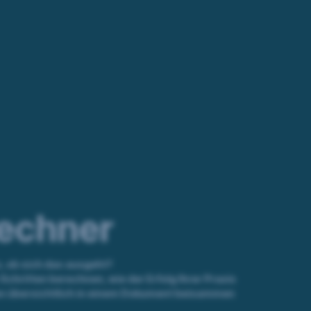
echner
, ob sich das ausgeht?
chritten berechnen, wie der Erfolg Ihrer Praxis
en übersichtlich in einem Dokument beisammen