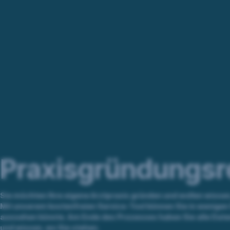
Navigation
überspringen
Praxisgründungsr
Sie möchten Ihre eigene Arztpraxis gründen und wollen wissen
Mit unserem kostenfreien Service-Tool können Sie in wenigen S
aussehen könnte. Am Ende des Prozesses haben Sie alle Dat
und wissen, wo Sie stehen.