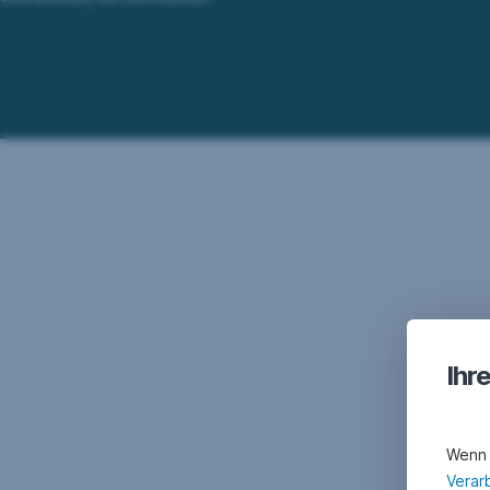
Ihr
Wenn 
Verar