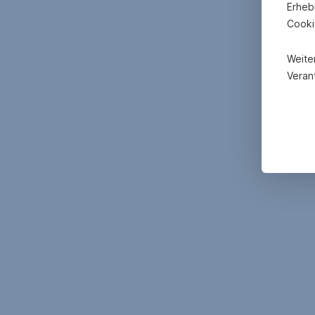
Erheb
Cooki
Weite
Verant