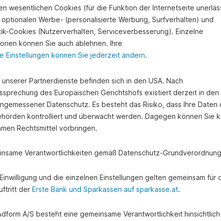
n wesentlichen Cookies (für die Funktion der Internetseite unerläss
 optionalen Werbe- (personalisierte Werbung, Surfverhalten) und
stik-Cookies (Nutzerverhalten, Serviceverbesserung). Einzelne
orien können Sie auch ablehnen. Ihre
e Einstellungen können Sie jederzeit ändern
.
ntaktieren Sie uns
e unserer Partnerdienste befinden sich in den USA. Nach
ssprechung des Europäischen Gerichtshofs existiert derzeit in de
angemessener Datenschutz. Es besteht das Risiko, dass Ihre Daten
hörden kontrolliert und überwacht werden. Dagegen können Sie k
amen Rechtsmittel vorbringen.
nsame Verantwortlichkeiten gemäß Datenschutz-Grundverordnung
e Einwilligung und die einzelnen Einstellungen gelten gemeinsam für 
ftritt der
Erste Bank und Sparkassen auf sparkasse.at
.
 Adform A/S besteht eine gemeinsame Verantwortlichkeit hinsichtlich