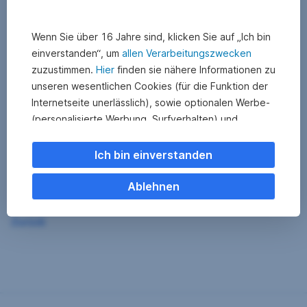
Wenn Sie über 16 Jahre sind, klicken Sie auf „Ich bin
einverstanden“, um
allen Verarbeitungszwecken
zuzustimmen.
Hier
finden sie nähere Informationen zu
unseren wesentlichen Cookies (für die Funktion der
Internetseite unerlässlich), sowie optionalen Werbe-
(personalisierte Werbung, Surfverhalten) und
Statistik-Cookies (Nutzerverhalten,
Serviceverbesserung). Einzelne Kategorien können
Ich bin einverstanden
Sie auch ablehnen. Ihre
Cookie Einstellungen können Sie jederzeit ändern
.
Ablehnen
Einige unserer Partnerdienste befinden sich in den
Zurück
USA. Nach Rechtssprechung des Europäischen
Gerichtshofs existiert derzeit in den USA kein
angemessener Datenschutz. Es besteht das Risiko,
dass Ihre Daten durch US-Behörden kontrolliert und
überwacht werden. Dagegen können Sie keine