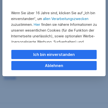
Wenn Sie über 16 Jahre sind, klicken Sie auf „Ich bin
einverstanden“, um
allen Verarbeitungszwecken
zuzustimmen.
Hier
finden sie nähere Informationen zu
unseren wesentlichen Cookies (für die Funktion der
Internetseite unerlässlich), sowie optionalen Werbe-
(personalisierte Werbung, Surfverhalten) und
Statistik-Cookies (Nutzerverhalten,
Serviceverbesserung). Einzelne Kategorien können
Ich bin einverstanden
Sie auch ablehnen. Ihre
Cookie Einstellungen können Sie jederzeit ändern
.
Ablehnen
Einige unserer Partnerdienste befinden sich in den
Zurück
USA. Nach Rechtssprechung des Europäischen
Gerichtshofs existiert derzeit in den USA kein
angemessener Datenschutz. Es besteht das Risiko,
dass Ihre Daten durch US-Behörden kontrolliert und
überwacht werden. Dagegen können Sie keine