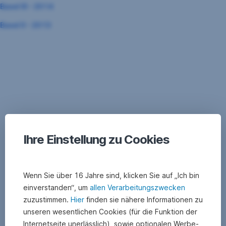
neuem
,
Basel III - 2014
in
Fenster
Öffnet
neuem
,
Basel II - 2013
in
Fenster
Öffnet
neuem
Detail
in
Fenster
neuem
Navigation
Fenster
Ihre Einstellung zu Cookies
Wenn Sie über 16 Jahre sind, klicken Sie auf „Ich bin
einverstanden“, um
allen Verarbeitungszwecken
zuzustimmen.
Hier
finden sie nähere Informationen zu
unseren wesentlichen Cookies (für die Funktion der
Internetseite unerlässlich), sowie optionalen Werbe-