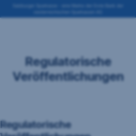
Navigation
Salzburger Sparkasse - eine Marke der Erste Bank der
oesterreichischen Sparkassen AG
überspringen
Regulatorische
Veröffentlichungen
Regulatorische