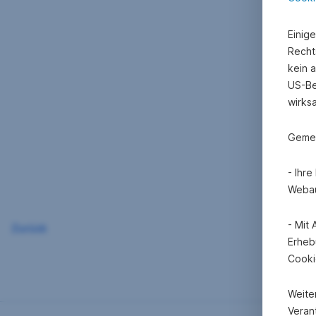
Einig
Recht
kein 
US-Be
wirks
Gemei
- Ihr
Webau
- Mit
Zurück
Erheb
Cooki
Weite
Verant