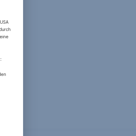
n USA
 durch
eine
:
den