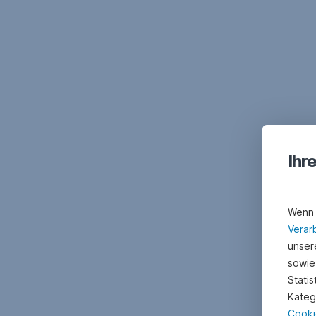
Ihr
Wenn 
Verar
unsere
sowie
Stati
Kateg
Cooki