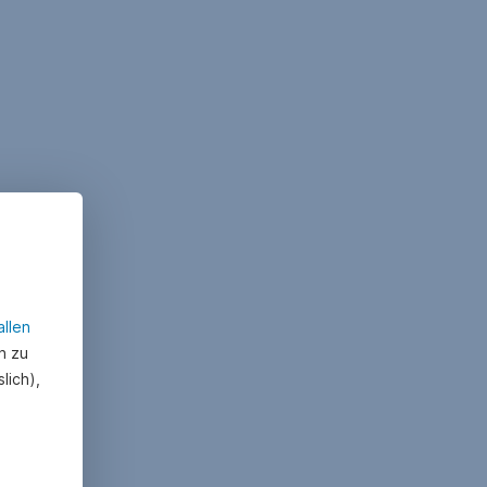
allen
n zu
lich),