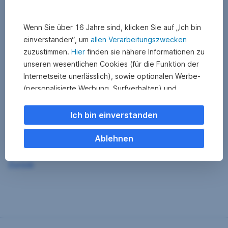
Wenn Sie über 16 Jahre sind, klicken Sie auf „Ich bin
einverstanden“, um
allen Verarbeitungszwecken
zuzustimmen.
Hier
finden sie nähere Informationen zu
unseren wesentlichen Cookies (für die Funktion der
Internetseite unerlässlich), sowie optionalen Werbe-
(personalisierte Werbung, Surfverhalten) und
Statistik-Cookies (Nutzerverhalten,
Serviceverbesserung). Einzelne Kategorien können
Ich bin einverstanden
Sie auch ablehnen. Ihre
Cookie Einstellungen können Sie jederzeit ändern
.
Ablehnen
Einige unserer Partnerdienste befinden sich in den
Zurück
USA. Nach Rechtssprechung des Europäischen
Gerichtshofs existiert derzeit in den USA kein
angemessener Datenschutz. Es besteht das Risiko,
dass Ihre Daten durch US-Behörden kontrolliert und
überwacht werden. Dagegen können Sie keine