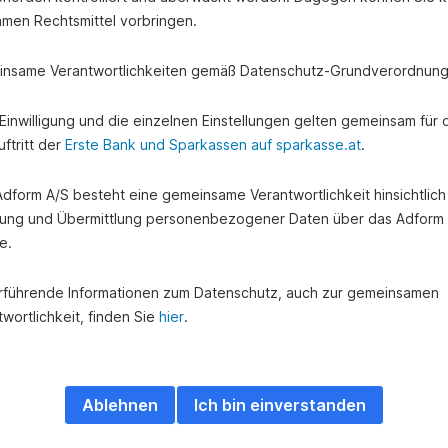
amen Rechtsmittel vorbringen.
nsame Verantwortlichkeiten gemäß Datenschutz-Grundverordnung
e Einwilligung und die einzelnen Einstellungen gelten gemeinsam für 
ftritt der
Erste Bank und Sparkassen auf sparkasse.at
.
 Adform A/S besteht eine gemeinsame Verantwortlichkeit hinsichtlich
ung und Übermittlung personenbezogener Daten über das Adform
e.
rführende Informationen zum Datenschutz, auch zur gemeinsamen
wortlichkeit, finden Sie
hier
.
Ablehnen
Ich bin einverstanden