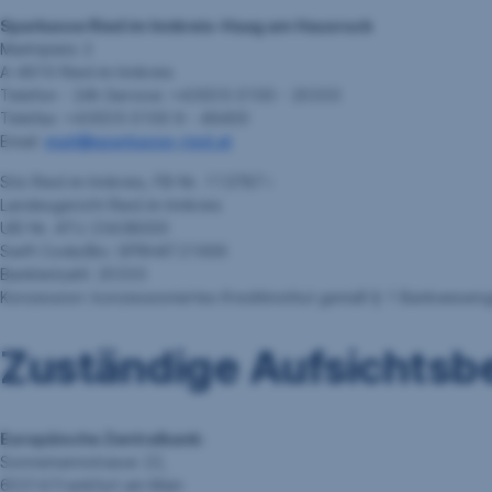
Sparkasse Ried im Innkreis-Haag am Hausruck
Marktplatz 2
A-4910 Ried im Innkreis
Telefon - 24h Service: +43(0)5 0100 - 20333
Telefax: +43(0)5 0100 9 - 49400
Email:
mail@sparkasse-ried.at
Sitz Ried im Innkreis, FB-Nr. 113787 i
Landesgericht Ried im Innkreis
UID Nr. ATU 23438000
Swift Code/Bic: SPRHAT21XXX
Bankleitzahl: 20333
Konzession: konzessioniertes Kreditinstitut gemäß § 1 Bankwesen
Zuständige Aufsichts
Europäische Zentralbank:
Sonnemannstrasse 22,
60314 Frankfurt am Main