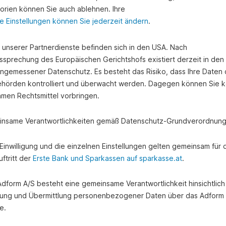
orien können Sie auch ablehnen. Ihre
äß § 65a BWG
e Einstellungen können Sie jederzeit ändern
.
e unserer Partnerdienste befinden sich in den USA. Nach
ssprechung des Europäischen Gerichtshofs existiert derzeit in de
asse Ried-Haag - Corporate Governance und Vergütung gemäß §
angemessener Datenschutz. Es besteht das Risiko, dass Ihre Daten
hörden kontrolliert und überwacht werden. Dagegen können Sie k
amen Rechtsmittel vorbringen.
nsame Verantwortlichkeiten gemäß Datenschutz-Grundverordnung
e Einwilligung und die einzelnen Einstellungen gelten gemeinsam für 
ftritt der
Erste Bank und Sparkassen auf sparkasse.at
.
 Adform A/S besteht eine gemeinsame Verantwortlichkeit hinsichtlich
ung und Übermittlung personenbezogener Daten über das Adform
e.