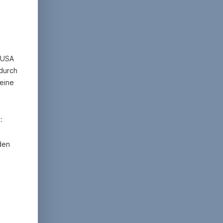
n USA
 65a BWG
 durch
eine
:
den