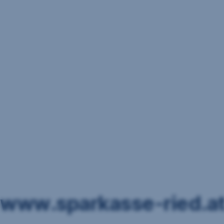
Navigation
überspringen
www.sparkasse-ried.at 