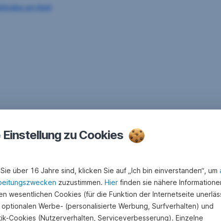
/index.en.html
e Einstellung zu Cookies
gesetz (BWG), das Wertpapieraufsichtsgesetz (WAG) und das Spar
Sie über 16 Jahre sind, klicken Sie auf „Ich bin einverstanden“, um
beitungszwecken
zuzustimmen.
Hier
finden sie nähere Informatione
n wesentlichen Cookies (für die Funktion der Internetseite unerläss
 optionalen Werbe- (personalisierte Werbung, Surfverhalten) und
stik-Cookies (Nutzerverhalten, Serviceverbesserung). Einzelne