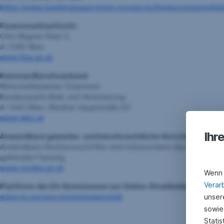
https://www.bankingsupervision.europa.eu/home/contacts/html
Finanzmarktaufsicht:
Otto-Wagner-Platz 5,
A-1090 Wien
www.fma.gv.at
Kammer/Berufsverband
Wirtschaftskammer Österreich
Bundessparte Bank und Versicherung
A-1045 Wien, Wiedner Hauptstraße 63
www.wko.at
Ihr
Anwendbare gewerbe- und berufsrechtliche Vorschriften
Anwendbare Rechtsvorschriften sind insbesondere das Bankwesen
geltenden Fassung.
www.ris.bka.gv.at
Wenn 
Verar
Plattform der EU-Kommission zur Online-Streitbeilegung
unsere
www.ec.europa.eu/consumers/odr
sowie
Stati