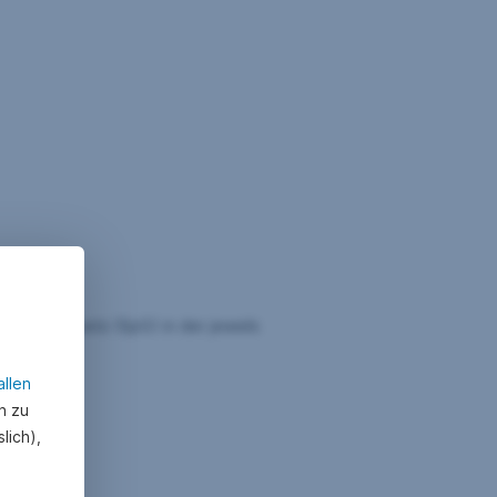
kassengesetz (SpG) in der jeweils
allen
n zu
lich),