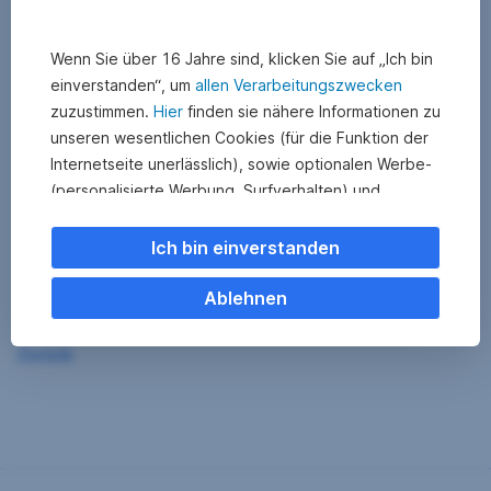
Wenn Sie über 16 Jahre sind, klicken Sie auf „Ich bin
einverstanden“, um
allen Verarbeitungszwecken
zuzustimmen.
Hier
finden sie nähere Informationen zu
unseren wesentlichen Cookies (für die Funktion der
Internetseite unerlässlich), sowie optionalen Werbe-
(personalisierte Werbung, Surfverhalten) und
Statistik-Cookies (Nutzerverhalten,
Serviceverbesserung). Einzelne Kategorien können
Ich bin einverstanden
Sie auch ablehnen. Ihre
Cookie Einstellungen können Sie jederzeit ändern
.
Ablehnen
Einige unserer Partnerdienste befinden sich in den
Zurück
USA. Nach Rechtssprechung des Europäischen
Gerichtshofs existiert derzeit in den USA kein
angemessener Datenschutz. Es besteht das Risiko,
dass Ihre Daten durch US-Behörden kontrolliert und
überwacht werden. Dagegen können Sie keine