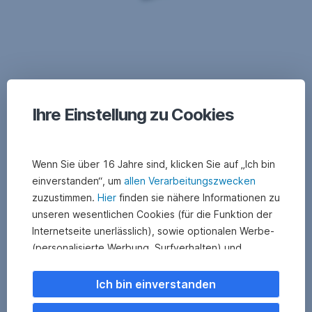
Ihre Einstellung zu Cookies
Regionale
Expert:innen
Wenn Sie über 16 Jahre sind, klicken Sie auf „Ich bin
Kategorie
Expert:innen
einverstanden“, um
allen Verarbeitungszwecken
zuzustimmen.
Hier
finden sie nähere Informationen zu
unseren wesentlichen Cookies (für die Funktion der
Internetseite unerlässlich), sowie optionalen Werbe-
(personalisierte Werbung, Surfverhalten) und
Statistik-Cookies (Nutzerverhalten,
Serviceverbesserung). Einzelne Kategorien können
Ich bin einverstanden
Sie auch ablehnen. Ihre