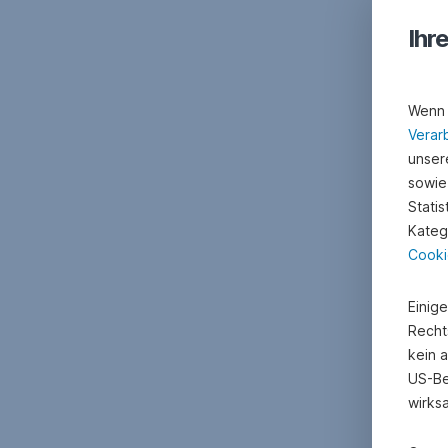
Ihr
Ko
Wenn 
Verar
unsere
sowie
Stati
Kateg
Cooki
Einig
Recht
kein 
US-Be
wirks