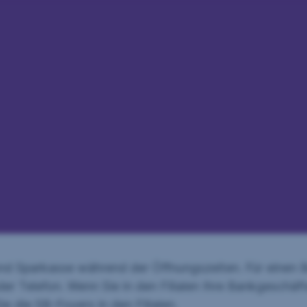
 und Sparkasse während der Öffnungszeiten. Für einen 
der Telefon. Wenn Sie in den Filialen Ihre Bankgeschä
e die SB-Foyers in den Filialen.