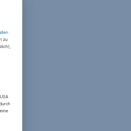
allen
n zu
lich),
n USA
 durch
eine