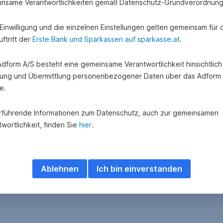
nsame Verantwortlichkeiten gemäß Datenschutz-Grundverordnung
e Einwilligung und die einzelnen Einstellungen gelten gemeinsam für 
ftritt der
Erste Bank und Sparkassen auf sparkasse.at
.
 Adform A/S besteht eine gemeinsame Verantwortlichkeit hinsichtlich
nteressant für Sie?
ung und Übermittlung personenbezogener Daten über das Adform
e.
rführende Informationen zum Datenschutz, auch zur gemeinsamen
wortlichkeit, finden Sie
hier
.
Ablehnen
Ich bin einverstanden