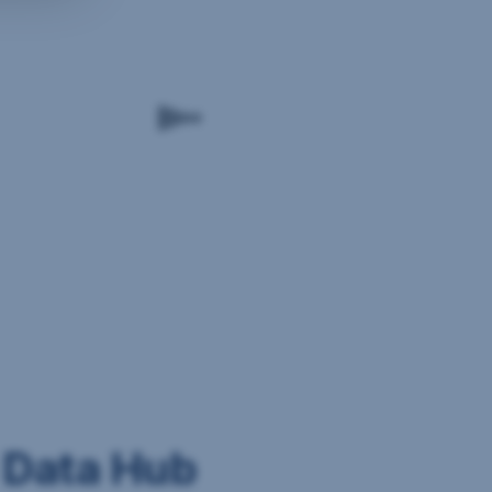
Ihre
Daten
einsehen
können
 Data Hub