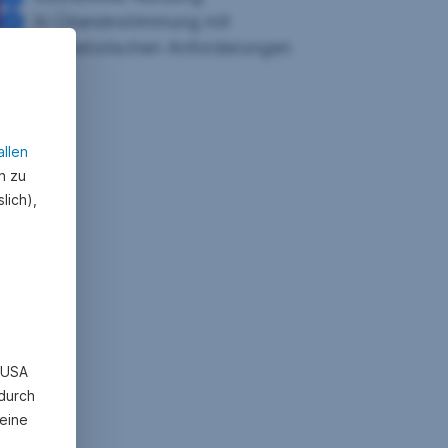
In Übereinstimmung mit
regulatorischen Anforderungen
allen
n zu
lich),
n USA
 durch
eine