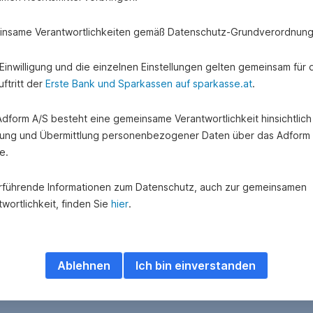
nsame Verantwortlichkeiten gemäß Datenschutz-Grundverordnung
e Einwilligung und die einzelnen Einstellungen gelten gemeinsam für 
ftritt der
Erste Bank und Sparkassen auf sparkasse.at
.
 Adform A/S besteht eine gemeinsame Verantwortlichkeit hinsichtlich
ung und Übermittlung personenbezogener Daten über das Adform
e.
Sie Ihre Nachhaltigkeit
rführende Informationen zum Datenschutz, auch zur gemeinsamen
eKB > ESG Data Hub
wortlichkeit, finden Sie
hier
.
Ablehnen
Ich bin einverstanden
ESG-
Fragebogen
wählen