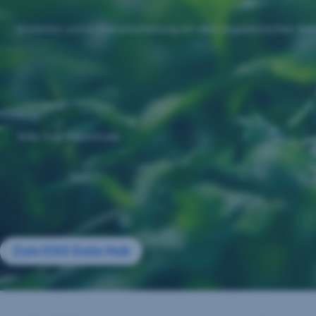
Kostenlos und in Übereinstimmung mit allen regulatorischen An
Volle Zugriffskontrolle
Zum ESG Data Hub