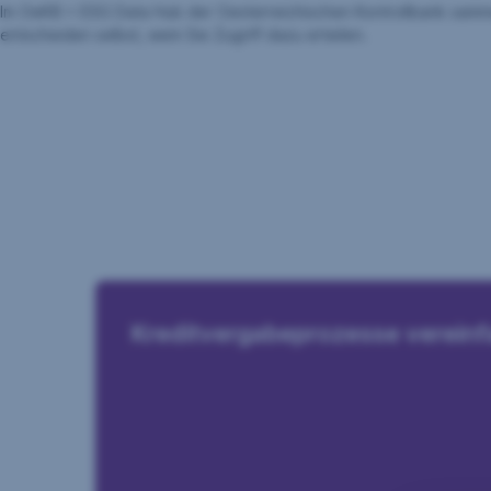
Im OeKB > ESG Data Hub der Oesterreichischen Kontrollbank sammel
entscheiden selbst, wem Sie Zugriff dazu erteilen.
Kreditvergabe­prozesse verein