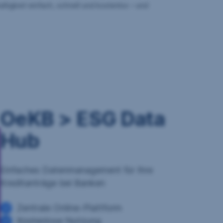
igkeit einfach, schnell und kostenlos – und
OeKB > ESG Data
Hub
Einfaches Datenmanagement für Ihre
Kreditanträge bei Banken
Zentrale Online-Plattform
Kostenlose Nutzung