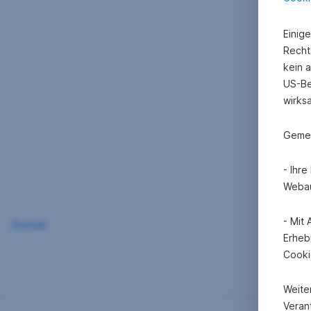
Einig
Recht
kein 
US-Be
wirks
Gemei
- Ihr
Webau
- Mit
Zurück
Erheb
Cooki
Weite
Verant