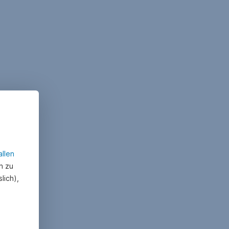
allen
n zu
lich),