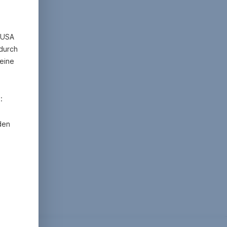
n USA
 durch
eine
:
den