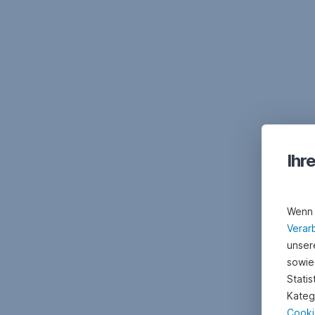
Ihr
Wenn 
Verar
unsere
sowie
Stati
Kateg
Cooki