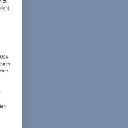
n zu
lich),
n USA
 durch
eine
:
den