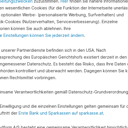
beitungszwecken
zuzustimmen.
Hier
finden sie nähere Informatione
n wesentlichen Cookies (für die Funktion der Internetseite unerläss
 optionalen Werbe- (personalisierte Werbung, Surfverhalten) und
stik-Cookies (Nutzerverhalten, Serviceverbesserung). Einzelne
orien können Sie auch ablehnen. Ihre
e Einstellungen können Sie jederzeit ändern
.
e unserer Partnerdienste befinden sich in den USA. Nach
ssprechung des Europäischen Gerichtshofs existiert derzeit in de
angemessener Datenschutz. Es besteht das Risiko, dass Ihre Daten
hörden kontrolliert und überwacht werden. Dagegen können Sie k
amen Rechtsmittel vorbringen.
nsame Verantwortlichkeiten gemäß Datenschutz-Grundverordnung
e Einwilligung und die einzelnen Einstellungen gelten gemeinsam für 
ftritt der
Erste Bank und Sparkassen auf sparkasse.at
.
 Adform A/S besteht eine gemeinsame Verantwortlichkeit hinsichtlich