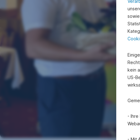
Verar
unsere
sowie
Stati
Kateg
Cooki
Einig
Recht
kein 
US-Be
wirks
Gemei
- Ihr
Webau
- Mit