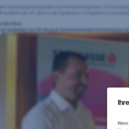
Am Dienstagnachmittag fand die Pensionierungsfeier von Rosa Böh
Frau Böhm war 20 Jahre in der Sparkasse in Pregarten in verschied
Liebe Rosa,
wir bedanken uns für die gute Zusammenarbeit und wünschen dir
Ihr
Wenn 