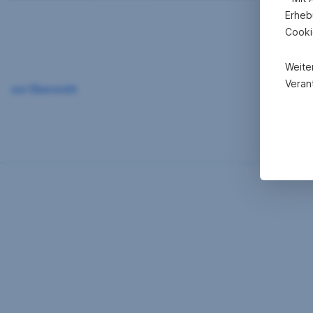
Erheb
Cooki
Weite
Verant
zur Übersicht