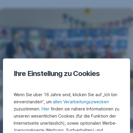
Ihre Einstellung zu Cookies
Wenn Sie über 16 Jahre sind, klicken Sie auf „Ich bin
einverstanden“, um
allen Verarbeitungszwecken
zuzustimmen.
Hier
finden sie nähere Informationen zu
unseren wesentlichen Cookies (für die Funktion der
Internetseite unerlässlich), sowie optionalen Werbe-
(personalisierte Werbung, Surfverhalten) und