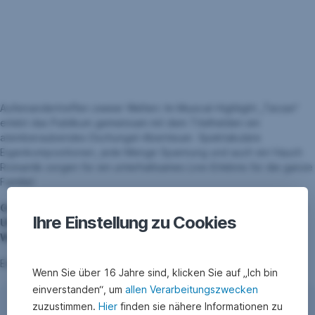
Aufeinandertreffen zweier Welten: Im Musical-Highlight „Tarzan“
erlebt das Publikum gemeinsam mit dem Titelhelden ein
atemberaubendes Dschungel-Abenteuer. Spektakuläre
Eigenkompositionen, jede Menge Spannung und auch ein Hauch
Romantik sorgen für ein unterhaltsames Live-Erlebnis für die ganze
Familie!
Gewinnen Sie 1 x 2 Tickets für den 7. Dezember 2025, 16:00
Ihre Einstellung zu Cookies
Uhr
Wr. Stadthalle
Einsendeschluss: 25. November 2025
Wenn Sie über 16 Jahre sind, klicken Sie auf „Ich bin
einverstanden“, um
allen Verarbeitungszwecken
zuzustimmen.
Hier
finden sie nähere Informationen zu