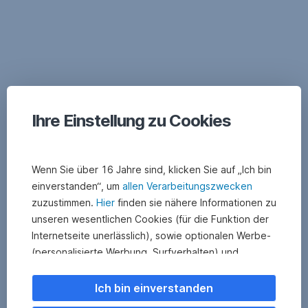
Ihre Einstellung zu Cookies
Wenn Sie über 16 Jahre sind, klicken Sie auf „Ich bin
einverstanden“, um
allen Verarbeitungszwecken
zuzustimmen.
Hier
finden sie nähere Informationen zu
unseren wesentlichen Cookies (für die Funktion der
Internetseite unerlässlich), sowie optionalen Werbe-
(personalisierte Werbung, Surfverhalten) und
Statistik-Cookies (Nutzerverhalten,
Serviceverbesserung). Einzelne Kategorien können
Ich bin einverstanden
Sie auch ablehnen. Ihre