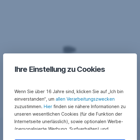
Möchten
Sie
wissen,
ob
Geo-
Control
für
Ihre
Debitkarte
aktiviert
Ihre Einstellung zu Cookies
ist?
Folgen
Sie
in
Wenn Sie über 16 Jahre sind, klicken Sie auf „Ich bin
George
einverstanden“, um
allen Verarbeitungszwecken
den
zuzustimmen.
Hier
finden sie nähere Informationen zu
Aktivierungsschritten
unseren wesentlichen Cookies (für die Funktion der
1
Internetseite unerlässlich), sowie optionalen Werbe-
bis
Bargeld an Geldautomaten
(personalisierte Werbung, Surfverhalten) und
4
.
Auch
Statistik-Cookies (Nutzerverhalten,