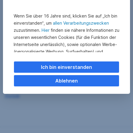
Wenn Sie über 16 Jahre sind, klicken Sie auf „Ich bin
einverstanden“, um
allen Verarbeitungszwecken
zuzustimmen.
Hier
finden sie nähere Informationen zu
unseren wesentlichen Cookies (für die Funktion der
Internetseite unerlässlich), sowie optionalen Werbe-
(personalisierte Werbung, Surfverhalten) und
Statistik-Cookies (Nutzerverhalten,
Serviceverbesserung). Einzelne Kategorien können
Ich bin einverstanden
Sie auch ablehnen. Ihre
Cookie Einstellungen können Sie jederzeit ändern
.
Ablehnen
Einige unserer Partnerdienste befinden sich in den
Zurück
USA. Nach Rechtssprechung des Europäischen
Gerichtshofs existiert derzeit in den USA kein
angemessener Datenschutz. Es besteht das Risiko,
dass Ihre Daten durch US-Behörden kontrolliert und
überwacht werden. Dagegen können Sie keine