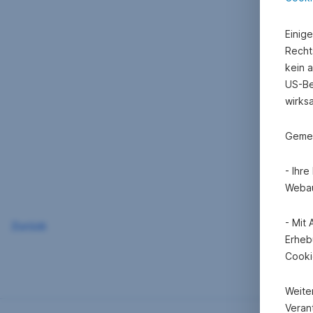
Einig
Recht
kein 
US-Be
wirks
Gemei
- Ihr
Webau
- Mit
Zurück
Erheb
Cooki
Weite
Verant