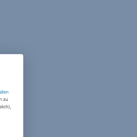
allen
n zu
lich),