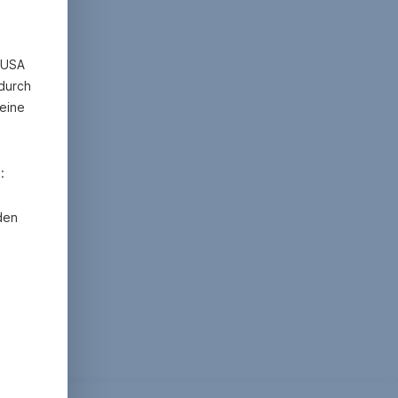
n USA
 durch
eine
:
den