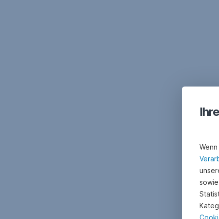
Ihr
Wenn 
Verar
unsere
sowie
Stati
Kateg
Cooki