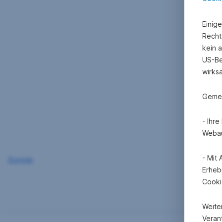
Einig
Recht
kein 
US-Be
wirks
Gemei
- Ihr
Webau
- Mit
Zurück
Erheb
Cooki
Weite
Verant