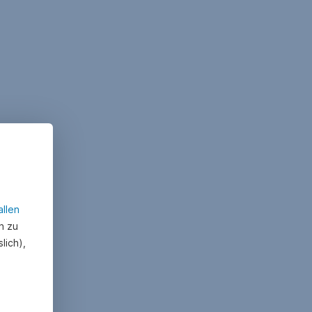
allen
n zu
lich),