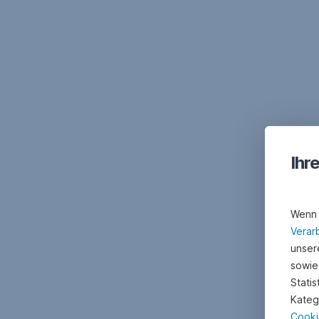
Ihr
Wenn 
Verar
unsere
sowie
Stati
Kateg
Cooki