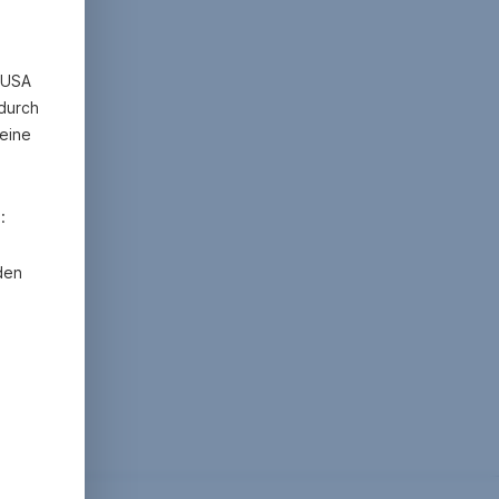
n USA
 durch
eine
:
den