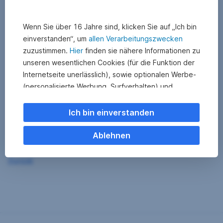
Wenn Sie über 16 Jahre sind, klicken Sie auf „Ich bin
einverstanden“, um
allen Verarbeitungszwecken
zuzustimmen.
Hier
finden sie nähere Informationen zu
unseren wesentlichen Cookies (für die Funktion der
Internetseite unerlässlich), sowie optionalen Werbe-
(personalisierte Werbung, Surfverhalten) und
Statistik-Cookies (Nutzerverhalten,
Serviceverbesserung). Einzelne Kategorien können
Ich bin einverstanden
Sie auch ablehnen. Ihre
Cookie Einstellungen können Sie jederzeit ändern
.
Ablehnen
Einige unserer Partnerdienste befinden sich in den
Zurück
USA. Nach Rechtssprechung des Europäischen
Gerichtshofs existiert derzeit in den USA kein
angemessener Datenschutz. Es besteht das Risiko,
dass Ihre Daten durch US-Behörden kontrolliert und
überwacht werden. Dagegen können Sie keine