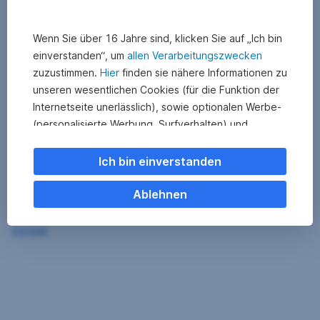
Wenn Sie über 16 Jahre sind, klicken Sie auf „Ich bin
einverstanden“, um
allen Verarbeitungszwecken
zuzustimmen.
Hier
finden sie nähere Informationen zu
unseren wesentlichen Cookies (für die Funktion der
Internetseite unerlässlich), sowie optionalen Werbe-
(personalisierte Werbung, Surfverhalten) und
Statistik-Cookies (Nutzerverhalten,
Serviceverbesserung). Einzelne Kategorien können
Ich bin einverstanden
Sie auch ablehnen. Ihre
Cookie Einstellungen können Sie jederzeit ändern
.
Ablehnen
Einige unserer Partnerdienste befinden sich in den
Zurück
USA. Nach Rechtssprechung des Europäischen
Gerichtshofs existiert derzeit in den USA kein
angemessener Datenschutz. Es besteht das Risiko,
dass Ihre Daten durch US-Behörden kontrolliert und
überwacht werden. Dagegen können Sie keine