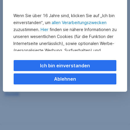
Wenn Sie über 16 Jahre sind, klicken Sie auf „Ich bin
einverstanden“, um
allen Verarbeitungszwecken
zuzustimmen.
Hier
finden sie nähere Informationen zu
unseren wesentlichen Cookies (für die Funktion der
Internetseite unerlässlich), sowie optionalen Werbe-
(personalisierte Werbung, Surfverhalten) und
Statistik-Cookies (Nutzerverhalten,
Serviceverbesserung). Einzelne Kategorien können
Ich bin einverstanden
Sie auch ablehnen. Ihre
Cookie Einstellungen können Sie jederzeit ändern
.
Ablehnen
Einige unserer Partnerdienste befinden sich in den
Zurück
USA. Nach Rechtssprechung des Europäischen
Gerichtshofs existiert derzeit in den USA kein
angemessener Datenschutz. Es besteht das Risiko,
dass Ihre Daten durch US-Behörden kontrolliert und
überwacht werden. Dagegen können Sie keine