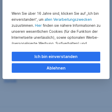
Wenn Sie über 16 Jahre sind, klicken Sie auf „Ich bin
einverstanden“, um
allen Verarbeitungszwecken
zuzustimmen.
Hier
finden sie nähere Informationen zu
unseren wesentlichen Cookies (für die Funktion der
Internetseite unerlässlich), sowie optionalen Werbe-
(personalisierte Werbung, Surfverhalten) und
Statistik-Cookies (Nutzerverhalten,
Serviceverbesserung). Einzelne Kategorien können
Ich bin einverstanden
Sie auch ablehnen. Ihre
Cookie Einstellungen können Sie jederzeit ändern
.
Ablehnen
Einige unserer Partnerdienste befinden sich in den
Zurück
USA. Nach Rechtssprechung des Europäischen
Gerichtshofs existiert derzeit in den USA kein
angemessener Datenschutz. Es besteht das Risiko,
dass Ihre Daten durch US-Behörden kontrolliert und
überwacht werden. Dagegen können Sie keine