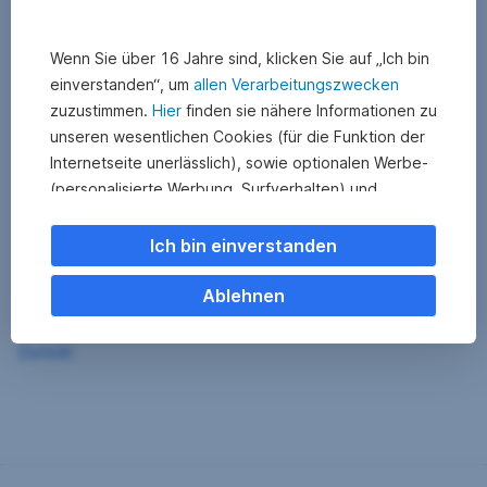
Wenn Sie über 16 Jahre sind, klicken Sie auf „Ich bin
einverstanden“, um
allen Verarbeitungszwecken
zuzustimmen.
Hier
finden sie nähere Informationen zu
unseren wesentlichen Cookies (für die Funktion der
Internetseite unerlässlich), sowie optionalen Werbe-
(personalisierte Werbung, Surfverhalten) und
Statistik-Cookies (Nutzerverhalten,
Serviceverbesserung). Einzelne Kategorien können
Ich bin einverstanden
Sie auch ablehnen. Ihre
Cookie Einstellungen können Sie jederzeit ändern
.
Ablehnen
Einige unserer Partnerdienste befinden sich in den
Zurück
USA. Nach Rechtssprechung des Europäischen
Gerichtshofs existiert derzeit in den USA kein
angemessener Datenschutz. Es besteht das Risiko,
dass Ihre Daten durch US-Behörden kontrolliert und
überwacht werden. Dagegen können Sie keine