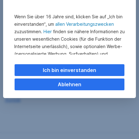
Wenn Sie über 16 Jahre sind, klicken Sie auf „Ich bin
einverstanden“, um
allen Verarbeitungszwecken
zuzustimmen.
Hier
finden sie nähere Informationen zu
unseren wesentlichen Cookies (für die Funktion der
Internetseite unerlässlich), sowie optionalen Werbe-
(personalisierte Werbung, Surfverhalten) und
Statistik-Cookies (Nutzerverhalten,
Serviceverbesserung). Einzelne Kategorien können
Ich bin einverstanden
Sie auch ablehnen. Ihre
Cookie Einstellungen können Sie jederzeit ändern
.
Ablehnen
Einige unserer Partnerdienste befinden sich in den
Zurück
USA. Nach Rechtssprechung des Europäischen
Gerichtshofs existiert derzeit in den USA kein
angemessener Datenschutz. Es besteht das Risiko,
dass Ihre Daten durch US-Behörden kontrolliert und
überwacht werden. Dagegen können Sie keine