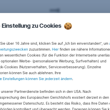
e Einstellung zu Cookies
Sie über 16 Jahre sind, klicken Sie auf „Ich bin einverstanden“, um
beitungszwecken
zuzustimmen.
Hier
finden sie nähere Informatione
n wesentlichen Cookies (für die Funktion der Internetseite unerläss
 optionalen Werbe- (personalisierte Werbung, Surfverhalten) und
stik-Cookies (Nutzerverhalten, Serviceverbesserung). Einzelne
orien können Sie auch ablehnen. Ihre
e Einstellungen können Sie jederzeit ändern
.
e unserer Partnerdienste befinden sich in den USA. Nach
ssprechung des Europäischen Gerichtshofs existiert derzeit in de
angemessener Datenschutz. Es besteht das Risiko, dass Ihre Daten
hörden kontrolliert und überwacht werden. Dagegen können Sie k