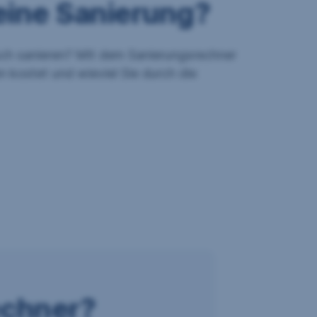
eine Sanierung?
sch sanieren? Mit dem Sanierungsrechner
en kostet und wieviel Sie durch die
echner?