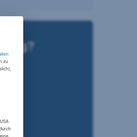
erung?
allen
n zu
lich),
n USA
 durch
eine