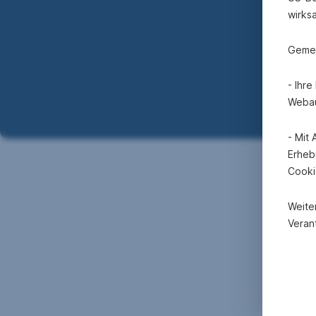
wirks
Gemei
- Ihr
Webau
- Mit
Erheb
Cooki
Weite
Verant