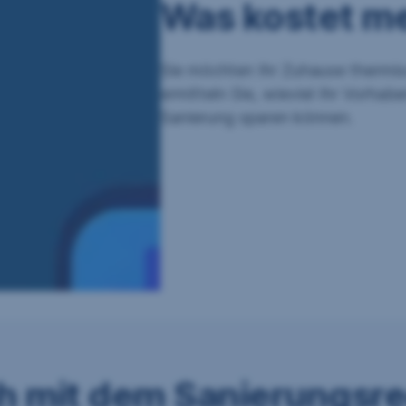
Was kostet m
Sie möchten Ihr Zuhause thermi
ermitteln Sie, wieviel Ihr Vorhab
Sanierung sparen können.
ch mit dem Sanierungsr