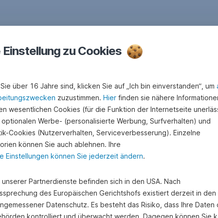
e Einstellung zu Cookies
 ich online meine Sani
Sie über 16 Jahre sind, klicken Sie auf „Ich bin einverstanden“, um
beitungszwecken
zuzustimmen.
Hier
finden sie nähere Informatione
n wesentlichen Cookies (für die Funktion der Internetseite unerläss
 optionalen Werbe- (personalisierte Werbung, Surfverhalten) und
stik-Cookies (Nutzerverhalten, Serviceverbesserung). Einzelne
orien können Sie auch ablehnen. Ihre
e Einstellungen können Sie jederzeit ändern
.
e unserer Partnerdienste befinden sich in den USA. Nach
ssprechung des Europäischen Gerichtshofs existiert derzeit in de
angemessener Datenschutz. Es besteht das Risiko, dass Ihre Daten
hörden kontrolliert und überwacht werden. Dagegen können Sie k