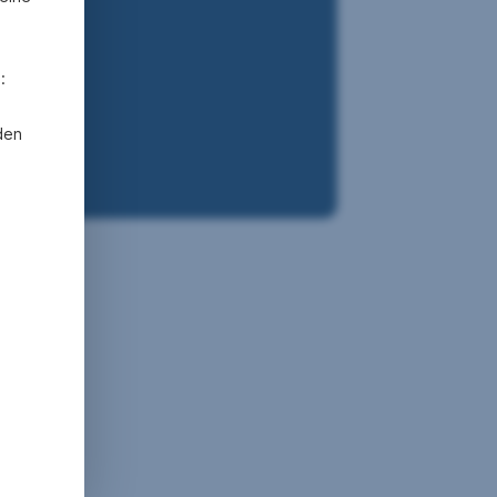
:
den