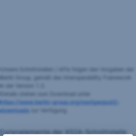
Unsere Schnittstellen / APIs folgen den Vorgaben der
Berlin Group, gemäß des Interoperability Framework
in der Version 1.3.
Details stehen zum Download unter
https://www.berlin-group.org/nextgenpsd2-
downloads
zur Verfügung.
Datenelemente der XS2A-Schnittstelle