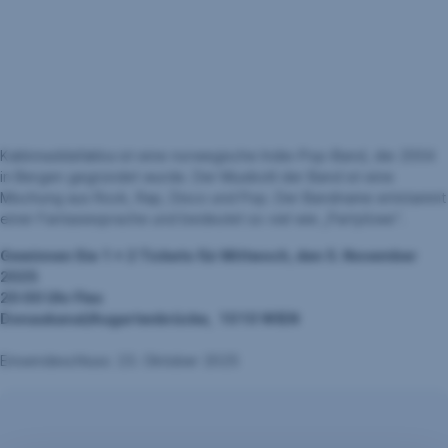
Kakkmaddafakka ist eine norwegische Indie-Pop-Band, die 2004
in Bergen gegründet wurde. Der Musikstil der Band ist eine
Mischung aus Rock, Rap, Disco und Pop. Der Bandname entstammt
einer Fantasiesprache und bedeutet so viel wie „Partylöwe“.
Gewinnen Sie 1 x 2 Tickets für Mittwoch, den 5. November
2025
20:00 Uhr Flex
Donaukanal/Augartenbrücke, 1010 WIEN
Einsendeschluss: 23. Oktober 2025