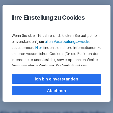
Ihre Einstellung zu Cookies
Wenn Sie über 16 Jahre sind, klicken Sie auf „Ich bin
einverstanden“, um
allen Verarbeitungszwecken
zuzustimmen.
Hier
finden sie nähere Informationen zu
unseren wesentlichen Cookies (für die Funktion der
Internetseite unerlässlich), sowie optionalen Werbe-
(personalisierte Werbung, Surfverhalten) und
Statistik-Cookies (Nutzerverhalten,
Serviceverbesserung). Einzelne Kategorien können
Ich bin einverstanden
Sie auch ablehnen. Ihre
Cookie Einstellungen können Sie jederzeit ändern
.
Ablehnen
Einige unserer Partnerdienste befinden sich in den
USA. Nach Rechtssprechung des Europäischen