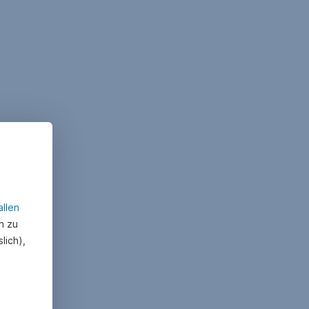
allen
n zu
lich),