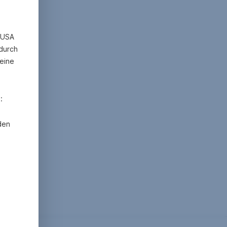
n USA
 durch
eine
:
den