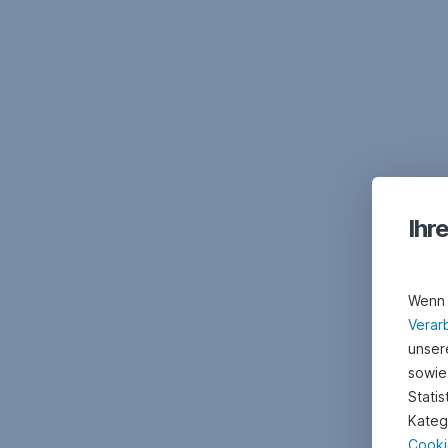
Ihr
Wenn 
Verar
unsere
sowie
Stati
Kateg
Cooki