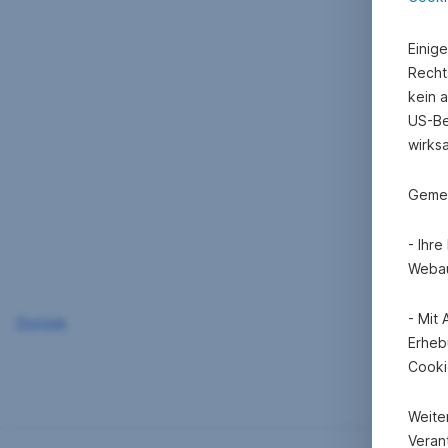
Einig
Recht
kein 
US-Be
wirks
Gemei
- Ihr
Webau
- Mit
Zurück
Erheb
Cooki
Weite
Verant