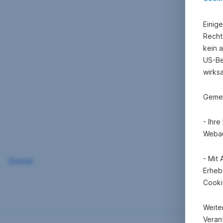
Einig
Recht
kein 
US-Be
wirks
Gemei
- Ihr
Webau
- Mit
Zurück
Erheb
Cooki
Weite
Verant