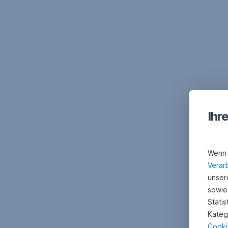
Ihr
Wenn 
Verar
unsere
sowie
Stati
Kateg
Cooki