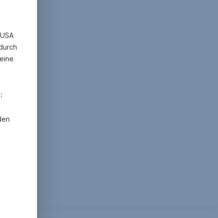
n USA
 durch
eine
:
den