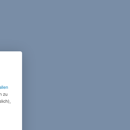
allen
n zu
lich),