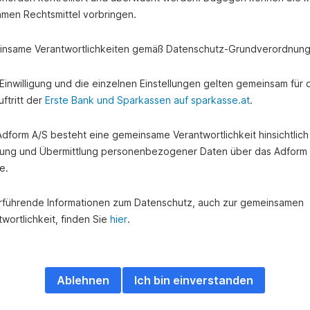
einzelnen
amen Rechtsmittel vorbringen.
Unternehmen.
Im
nsame Verantwortlichkeiten gemäß Datenschutz-Grundverordnung
schlimmsten
Fall,
zum
e Einwilligung und die einzelnen Einstellungen gelten gemeinsam für 
Beispiel
ftritt der
Erste Bank und Sparkassen auf sparkasse.at
.
bei
Insolvenz
 Adform A/S besteht eine gemeinsame Verantwortlichkeit hinsichtlich
eines
ung und Übermittlung personenbezogener Daten über das Adform
Unternehmens,
können
e.
Anleger:innen
ihr
rführende Informationen zum Datenschutz, auch zur gemeinsamen
ganzes
wortlichkeit, finden Sie
hier
.
Geld
verlieren.
Das
kann
Ablehnen
Ich bin einverstanden
zum
Beispiel