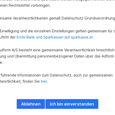
amen Rechtsmittel vorbringen.
nsame Verantwortlichkeiten gemäß Datenschutz-Grundverordnung
e Einwilligung und die einzelnen Einstellungen gelten gemeinsam für 
ftritt der
Erste Bank und Sparkassen auf sparkasse.at
.
e
 Adform A/S besteht eine gemeinsame Verantwortlichkeit hinsichtlich
ung und Übermittlung personenbezogener Daten über das Adform
ihen
e.
kturierte
rführende Informationen zum Datenschutz, auch zur gemeinsamen
wortlichkeit, finden Sie
hier
.
ukte
oestalpine
Ablehnen
Ich bin einverstanden
G
leihe