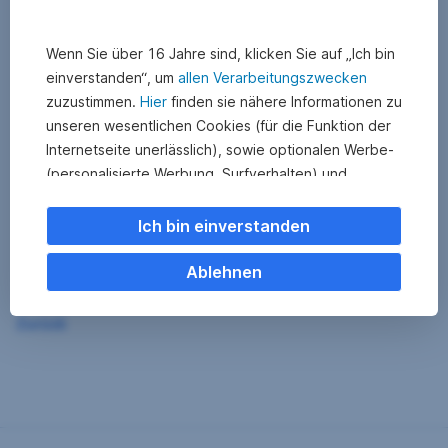
Wenn Sie über 16 Jahre sind, klicken Sie auf „Ich bin
einverstanden“, um
allen Verarbeitungszwecken
zuzustimmen.
Hier
finden sie nähere Informationen zu
unseren wesentlichen Cookies (für die Funktion der
Internetseite unerlässlich), sowie optionalen Werbe-
(personalisierte Werbung, Surfverhalten) und
Statistik-Cookies (Nutzerverhalten,
Serviceverbesserung). Einzelne Kategorien können
Ich bin einverstanden
Sie auch ablehnen. Ihre
Cookie Einstellungen können Sie jederzeit ändern
.
Ablehnen
Einige unserer Partnerdienste befinden sich in den
Zurück
USA. Nach Rechtssprechung des Europäischen
Gerichtshofs existiert derzeit in den USA kein
angemessener Datenschutz. Es besteht das Risiko,
dass Ihre Daten durch US-Behörden kontrolliert und
überwacht werden. Dagegen können Sie keine