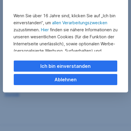
Wenn Sie über 16 Jahre sind, klicken Sie auf „Ich bin
einverstanden“, um
allen Verarbeitungszwecken
zuzustimmen.
Hier
finden sie nähere Informationen zu
unseren wesentlichen Cookies (für die Funktion der
Internetseite unerlässlich), sowie optionalen Werbe-
(personalisierte Werbung, Surfverhalten) und
Statistik-Cookies (Nutzerverhalten,
Serviceverbesserung). Einzelne Kategorien können
Ich bin einverstanden
Sie auch ablehnen. Ihre
Cookie Einstellungen können Sie jederzeit ändern
.
Ablehnen
Einige unserer Partnerdienste befinden sich in den
Zurück
USA. Nach Rechtssprechung des Europäischen
Gerichtshofs existiert derzeit in den USA kein
angemessener Datenschutz. Es besteht das Risiko,
dass Ihre Daten durch US-Behörden kontrolliert und
überwacht werden. Dagegen können Sie keine