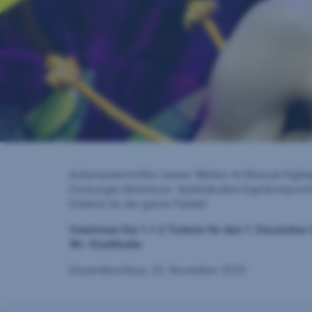
Zum Gewinnspiel
Aufeinandertreffen zweier Welten: Im Musical-High
Dschungel-Abenteuer. Spektakuläre Eigenkompositi
Erlebnis für die ganze Familie!
Gewinnen Sie 1 x 2 Tickets für den 7. Dezember
Wr. Stadthalle
Einsendeschluss: 25. November 2025