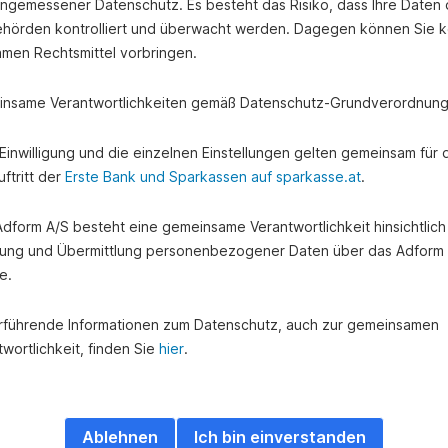
angemessener Datenschutz. Es besteht das Risiko, dass Ihre Daten
hörden kontrolliert und überwacht werden. Dagegen können Sie k
amen Rechtsmittel vorbringen.
nsame Verantwortlichkeiten gemäß Datenschutz-Grundverordnung
le Infos über die neuesten Konz
winnspiele?
e Einwilligung und die einzelnen Einstellungen gelten gemeinsam für 
ftritt der
Erste Bank und Sparkassen auf sparkasse.at
.
 Adform A/S besteht eine gemeinsame Verantwortlichkeit hinsichtlich
ung und Übermittlung personenbezogener Daten über das Adform
e.
rführende Informationen zum Datenschutz, auch zur gemeinsamen
wortlichkeit, finden Sie
hier
.
Ablehnen
Ich bin einverstanden