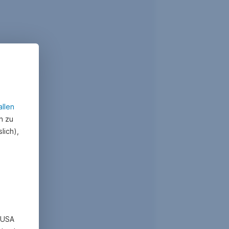
allen
n zu
lich),
n USA