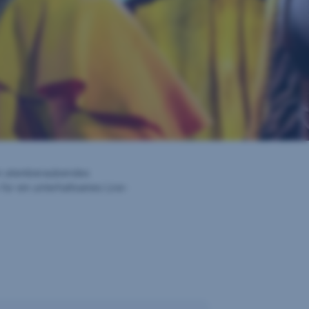
ein atemberaubendes
r ein unterhaltsames Live-