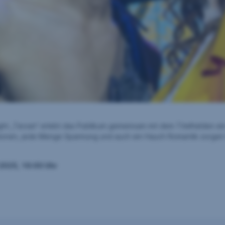
light „Tarzan“ erlebt das Publikum gemeinsam mit dem Titelhelden 
onen, jede Menge Spannung und auch ein Hauch Romantik sorgen fü
 2025, 16:00 Uhr