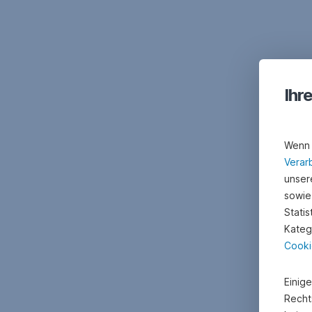
Ihr
Wenn 
Verar
unsere
sowie
Stati
Kateg
Cooki
Einig
Recht