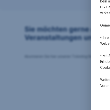
kein 
US-Be
wirks
Gemei
Sie möchten gerne aktuel
Veranstaltungen und Ge
- Ihr
Webau
- Mit
Abonnieren Sie hier unseren Ticketing Newsletter:
Erheb
Cooki
Weite
Verant