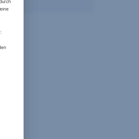
 durch
eine
:
erte,
den