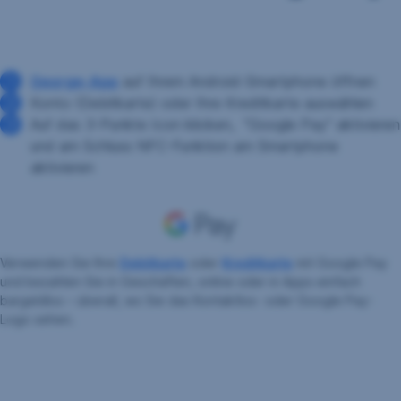
George-App
auf Ihrem Android-Smartphone öffnen
Konto (Debitkarte) oder Ihre Kreditkarte auswählen
Auf das 3-Punkte Icon klicken, "Google Pay" aktivieren
und am Schluss NFC-Funktion am Smartphone
aktivieren
Verwenden Sie Ihre
Debitkarte
oder
Kreditkarte
mit Google Pay
und bezahlen Sie in Geschäften, online oder in Apps einfach
bargeldlos – überall, wo Sie das Kontaktlos- oder Google Pay-
Logo sehen.