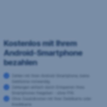
Kostenlos mit Ihrem
Android-Smartphone
bezahlen
Zahlen mit Ihren Android-Smartphone, keine
Geldbörse notwendig
Zahlungen einfach durch Entsperren Ihres
Smartphones freigeben - ohne PIN
Ohne Zusatzkosten mit Ihrer Debitkarte oder
Kreditkarte