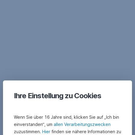
Seit
1819
ist
einiges
passiert!
Ihre Einstellung zu Cookies
Wenn Sie über 16 Jahre sind, klicken Sie auf „Ich bin
einverstanden“, um
allen Verarbeitungszwecken
zuzustimmen.
Hier
finden sie nähere Informationen zu