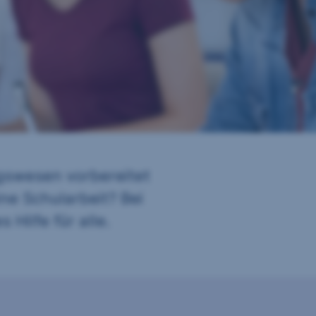
ngswesen vorbereitet
ine Schularbeit? Bei
 Hilfe für alle.