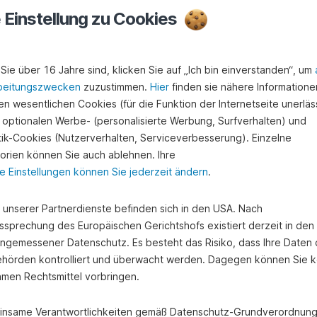
e Einstellung zu Cookies
Sie über 16 Jahre sind, klicken Sie auf „Ich bin einverstanden“, um
beitungszwecken
zuzustimmen.
Hier
finden sie nähere Informatione
n wesentlichen Cookies (für die Funktion der Internetseite unerläss
 optionalen Werbe- (personalisierte Werbung, Surfverhalten) und
stik-Cookies (Nutzerverhalten, Serviceverbesserung). Einzelne
orien können Sie auch ablehnen. Ihre
e Einstellungen können Sie jederzeit ändern
.
e unserer Partnerdienste befinden sich in den USA. Nach
ssprechung des Europäischen Gerichtshofs existiert derzeit in de
angemessener Datenschutz. Es besteht das Risiko, dass Ihre Daten
Weitere Vorteile
hörden kontrolliert und überwacht werden. Dagegen können Sie k
amen Rechtsmittel vorbringen.
nsame Verantwortlichkeiten gemäß Datenschutz-Grundverordnung