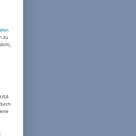
allen
n zu
lich),
n USA
 durch
eine
: