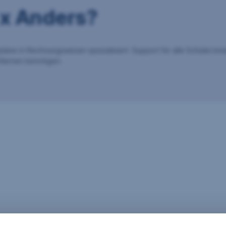
 x Anders?
rpläne in Rechnungswesen spezialisiert. Support für alle Schüler:inn
chlernen benötigen.