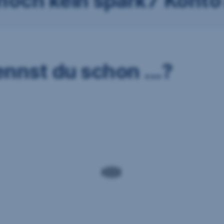
 noch kein spark7 Konto
nnst du schon ...?