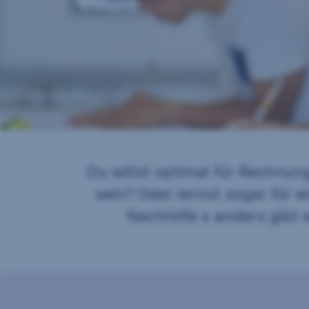
Du willst optimal für Rechnu
sein? Oder lernst sogar für e
Nachhilfe x anders gibt es