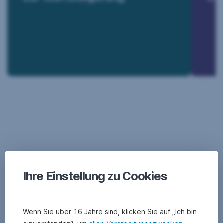
Münzen & Edelmetallen
Hier finden Sie Kurse von
,
Öffnet
in
neuem
Ausgabeprogramm 2026
Fenster
Ihre Einstellung zu Cookies
der Münze Österreich
Wenn Sie über 16 Jahre sind, klicken Sie auf „Ich bin