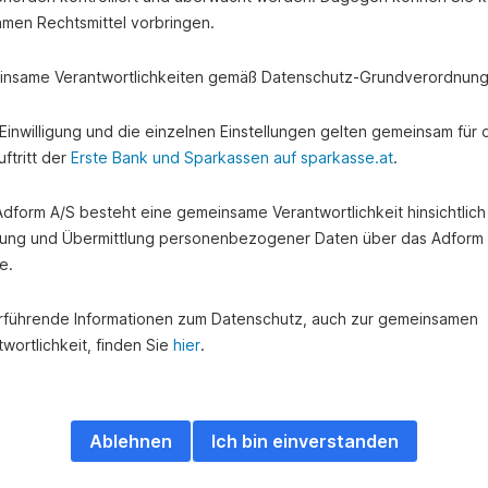
mit
amen Rechtsmittel vorbringen.
fen
der
Investition
nsame Verantwortlichkeiten gemäß Datenschutz-Grundverordnung
inische
in
te
Photovolta
e Einwilligung und die einzelnen Einstellungen gelten gemeinsam für 
ftritt der
Erste Bank und Sparkassen auf sparkasse.at
.
s
 Adform A/S besteht eine gemeinsame Verantwortlichkeit hinsichtlich
ung und Übermittlung personenbezogener Daten über das Adform
e.
rführende Informationen zum Datenschutz, auch zur gemeinsamen
wortlichkeit, finden Sie
hier
.
indefahrzeuge
Ausstattu
für
Gemeindeb
tieren
Ablehnen
Ich bin einverstanden
Investieren
Sie