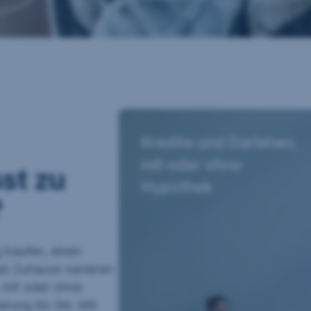
Kredite und Darlehen,
mit oder ohne
st zu
Hypothek
?
 kaufen, einen
s Zuhause sanieren
 mit oder ohne
rung für Sie. Mit