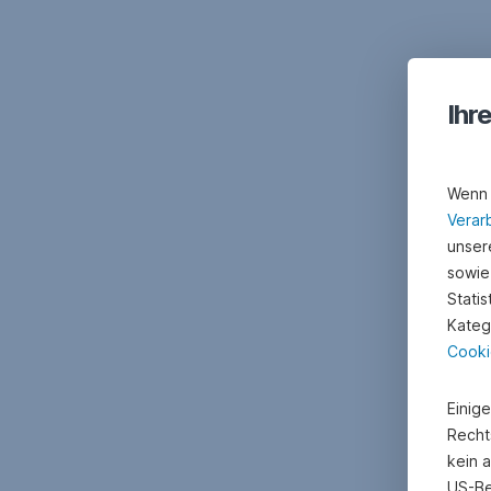
Ihr
Wenn 
Verar
unsere
sowie
Stati
Kateg
Cooki
Einig
Recht
kein 
US-Be