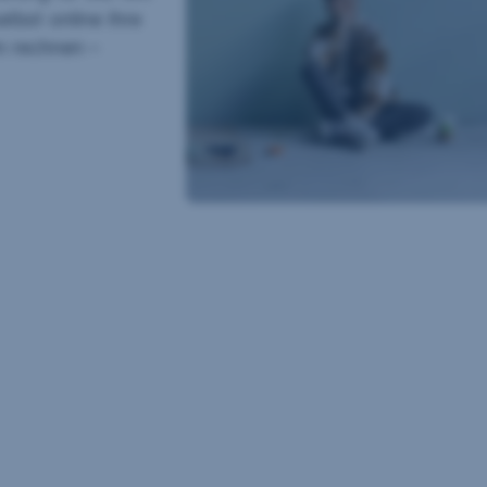
lbst online Ihre
m rechnen –