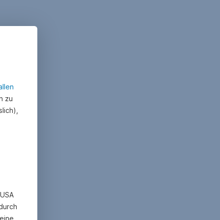
allen
n zu
lich),
n USA
 durch
eine