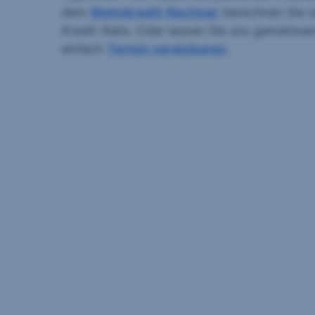
dem
Wohnkredit-Rechner
berechnen Sie se
Kredit-Rate. Oder lassen Sie uns gemeinsa
einfach
Termin vereinbaren
.