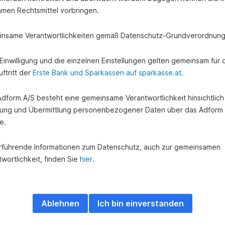
amen Rechtsmittel vorbringen.
nsame Verantwortlichkeiten gemäß Datenschutz-Grundverordnung
e Einwilligung und die einzelnen Einstellungen gelten gemeinsam für 
en ausbauen? Oder Ihr bestehendes Zuhause sanieren und verschö
ftritt der
Erste Bank und Sparkassen auf sparkasse.at
.
t dem
Wohnkredit-Rechner
berechnen Sie selbst online Ihre Kredit-
 Adform A/S besteht eine gemeinsame Verantwortlichkeit hinsichtlich
ung und Übermittlung personenbezogener Daten über das Adform
e.
enkredite und -darlehe
rführende Informationen zum Datenschutz, auch zur gemeinsamen
wortlichkeit, finden Sie
hier
.
Ablehnen
Ich bin einverstanden