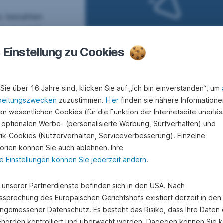
s bezahlen
tenumsatz¹
ority Pass™ Lounge-
e Einstellung zu Cookies
Frequent Traveller
Status erwerben³
Sie über 16 Jahre sind, klicken Sie auf „Ich bin einverstanden“, um
ten zu den neuen
beitungszwecken
zuzustimmen.
Hier
finden sie nähere Informatione
n wesentlichen Cookies (für die Funktion der Internetseite unerläss
 optionalen Werbe- (personalisierte Werbung, Surfverhalten) und
stik-Cookies (Nutzerverhalten, Serviceverbesserung). Einzelne
orien können Sie auch ablehnen. Ihre
e Einstellungen können Sie jederzeit ändern
.
e unserer Partnerdienste befinden sich in den USA. Nach
ssprechung des Europäischen Gerichtshofs existiert derzeit in de
iles & More Premiumcard
angemessener Datenschutz. Es besteht das Risiko, dass Ihre Daten
hörden kontrolliert und überwacht werden. Dagegen können Sie k