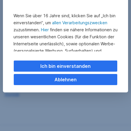
Wenn Sie über 16 Jahre sind, klicken Sie auf „Ich bin
einverstanden“, um
allen Verarbeitungszwecken
zuzustimmen.
Hier
finden sie nähere Informationen zu
unseren wesentlichen Cookies (für die Funktion der
Internetseite unerlässlich), sowie optionalen Werbe-
(personalisierte Werbung, Surfverhalten) und
Statistik-Cookies (Nutzerverhalten,
Serviceverbesserung). Einzelne Kategorien können
Ich bin einverstanden
Sie auch ablehnen. Ihre
Cookie Einstellungen können Sie jederzeit ändern
.
Ablehnen
Einige unserer Partnerdienste befinden sich in den
Zurück
USA. Nach Rechtssprechung des Europäischen
Gerichtshofs existiert derzeit in den USA kein
angemessener Datenschutz. Es besteht das Risiko,
dass Ihre Daten durch US-Behörden kontrolliert und
überwacht werden. Dagegen können Sie keine