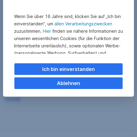
Wenn Sie über 16 Jahre sind, klicken Sie auf „Ich bin
einverstanden“, um
allen Verarbeitungszwecken
zuzustimmen.
Hier
finden sie nähere Informationen zu
unseren wesentlichen Cookies (für die Funktion der
Internetseite unerlässlich), sowie optionalen Werbe-
(personalisierte Werbung, Surfverhalten) und
Statistik-Cookies (Nutzerverhalten,
Serviceverbesserung). Einzelne Kategorien können
Ich bin einverstanden
Sie auch ablehnen. Ihre
Cookie Einstellungen können Sie jederzeit ändern
.
Ablehnen
Einige unserer Partnerdienste befinden sich in den
Zurück
USA. Nach Rechtssprechung des Europäischen
Gerichtshofs existiert derzeit in den USA kein
angemessener Datenschutz. Es besteht das Risiko,
dass Ihre Daten durch US-Behörden kontrolliert und
überwacht werden. Dagegen können Sie keine