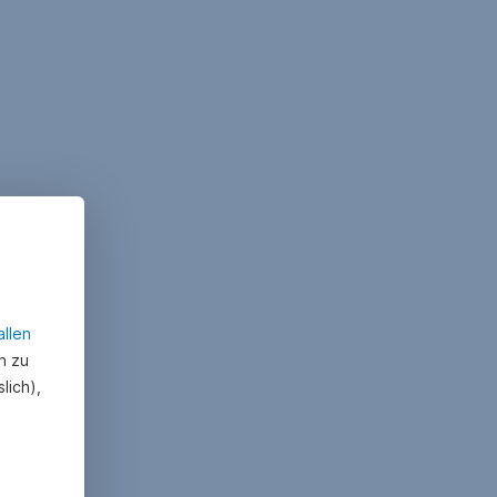
allen
n zu
lich),