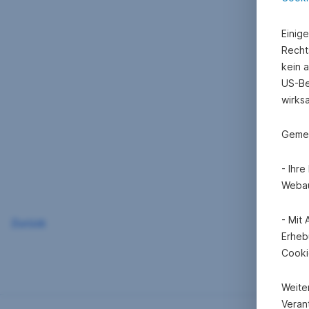
Einig
Recht
kein 
US-Be
wirks
Gemei
- Ihr
Webau
- Mit
Zurück
Erheb
Cooki
Weite
Verant