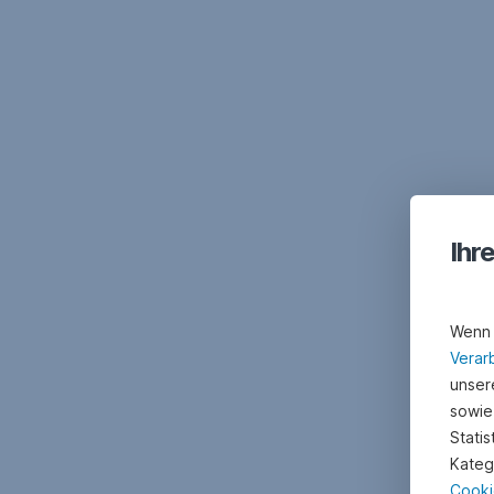
Ihr
Wenn 
Verar
unsere
sowie
Stati
Kateg
Cooki