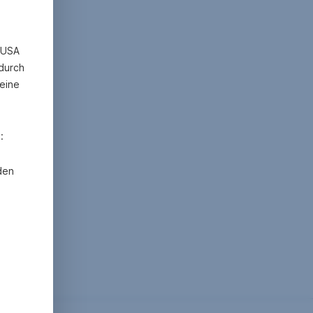
n USA
 durch
eine
:
den