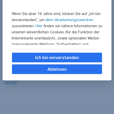
Wenn Sie über 16 Jahre sind, klicken Sie auf „Ich bin
einverstanden“, um
allen Verarbeitungszwecken
zuzustimmen.
Hier
finden sie nähere Informationen zu
unseren wesentlichen Cookies (für die Funktion der
Internetseite unerlässlich), sowie optionalen Werbe-
(personalisierte Werbung, Surfverhalten) und
Statistik-Cookies (Nutzerverhalten,
Serviceverbesserung). Einzelne Kategorien können
Ich bin einverstanden
Sie auch ablehnen. Ihre
Cookie Einstellungen können Sie jederzeit ändern
.
Ablehnen
Einige unserer Partnerdienste befinden sich in den
Zurück
USA. Nach Rechtssprechung des Europäischen
Gerichtshofs existiert derzeit in den USA kein
angemessener Datenschutz. Es besteht das Risiko,
dass Ihre Daten durch US-Behörden kontrolliert und
überwacht werden. Dagegen können Sie keine